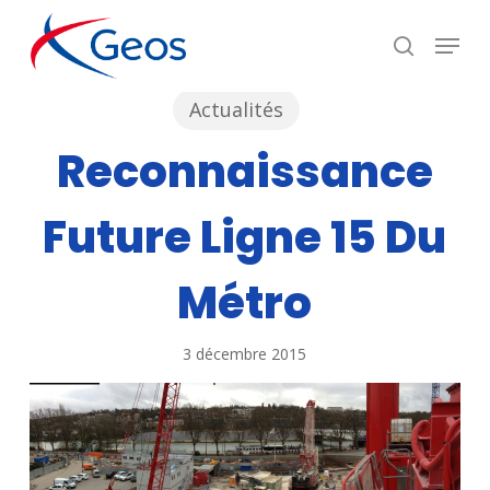
Skip
Menu
recherc
to
Close
main
Menu
Actualités
content
Reconnaissance
Future Ligne 15 Du
Métro
3 décembre 2015