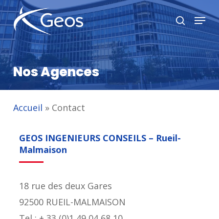
Skip
Menu
recherc
to
Close
main
Menu
content
Nos Agences
Accueil
»
Contact
GEOS INGENIEURS CONSEILS – Rueil-
Malmaison
18 rue des deux Gares
92500 RUEIL-MALMAISON
Tel : + 33 (0)1 49 04 68 10