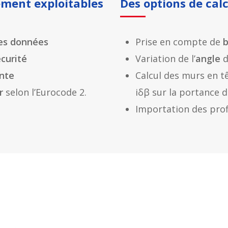
ement exploitables
Des options de calc
es données
Prise en compte de
écurité
Variation de l’
angle
d
nte
Calcul des murs en tê
er
selon l’Eurocode 2.
iδβ sur la portance d
Importation des prof