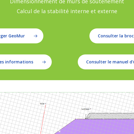
Dimensionnement de murs de soutènement
Calcul de la stabilité interne et externe
rger GeoMur
Consulter la bro
s informations
Consulter le manuel d'