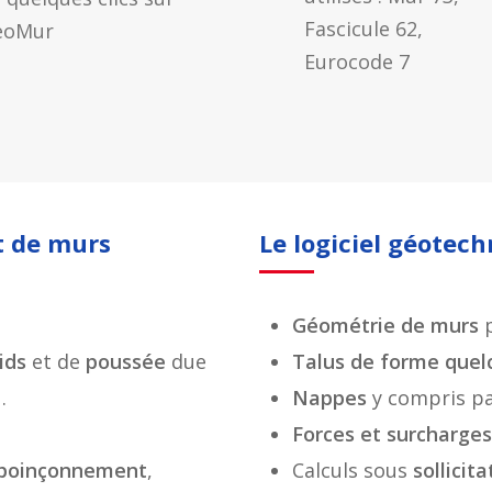
Fascicule 62,
eoMur
Eurocode 7
t de murs
Le logiciel géotec
Géométrie de murs
ids
et de
poussée
due
Talus de forme que
…
Nappes
y compris pa
Forces et surcharges
poinçonnement
,
Calculs sous
sollicit