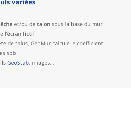
uls variées
bêche
et/ou de
talon
sous la base du mur
e l’
écran fictif
te de talus, GeoMur calcule le coefficient
es sols
ils
GeoStab
, images…