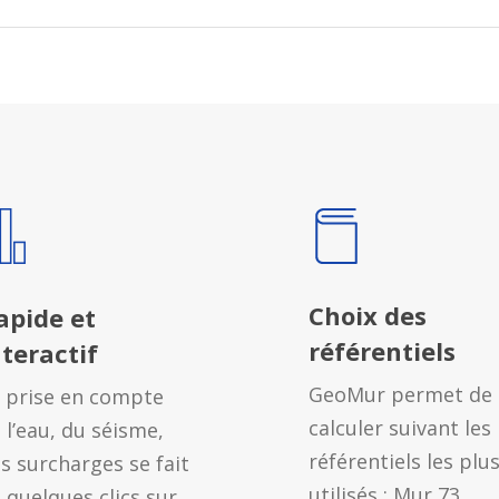
Choix des
apide et
référentiels
nteractif
GeoMur permet de
 prise en compte
calculer suivant les
 l’eau, du séisme,
référentiels les plu
s surcharges se fait
utilisés : Mur 73,
 quelques clics sur