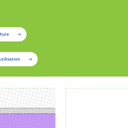
chure
utilisation