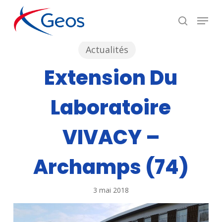
Skip
Menu
recherc
to
Close
main
Menu
Actualités
content
Extension Du
Laboratoire
VIVACY –
Archamps (74)
3 mai 2018