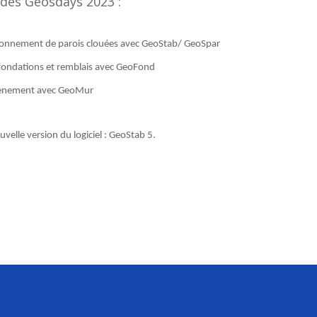
es Geosdays 2023 :
ensionnement de parois clouées avec GeoStab/ GeoSpar
fondations et remblais avec GeoFond
outènement avec GeoMur
velle version du logiciel : GeoStab 5.