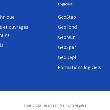
Logiciels
hnique
GeoStab
s et ouvrages
GeoFond
rains
GeoMur
ls
GeoSpar
GeoDepl
Formations logiciels
Tous droits réservés -
Mentions légales