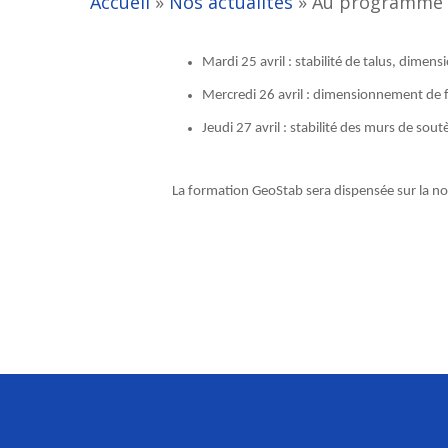
Accueil
»
Nos actualités
»
Au programme d
Mardi 25 avril : stabilité de talus, dim
Mercredi 26 avril : dimensionnement de 
Jeudi 27 avril : stabilité des murs de s
La formation GeoStab sera dispensée sur la nou