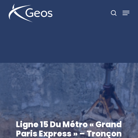
Skip
Menu
recherc
to
Close
main
Menu
content
Ligne 15 Du Métro « Grand
Paris Express » – Tronçon