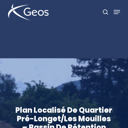
Skip
Menu
recherc
to
Close
main
Menu
content
Plan Localisé De Quartier
Pré-Longet/Les Mouilles
– Bassin De Rétention