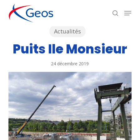
Skip
Menu
recherc
to
Close
main
Menu
Actualités
content
Puits Ile Monsieur
24 décembre 2019