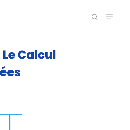
recherche
Menu
 Le Calcul
uées