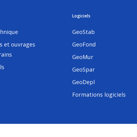
Logiciels
hnique
GeoStab
s et ouvrages
GeoFond
rains
GeoMur
ls
GeoSpar
GeoDepl
Formations logiciels