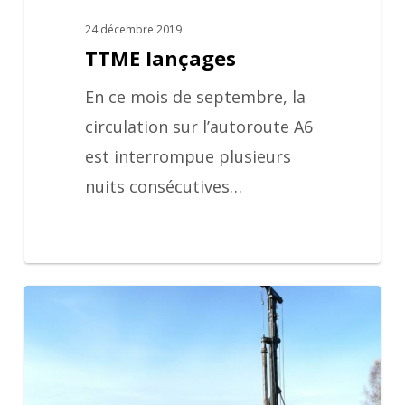
24 décembre 2019
TTME lançages
En ce mois de septembre, la
circulation sur l’autoroute A6
est interrompue plusieurs
nuits consécutives…
A41
Nord
entre
Annecy