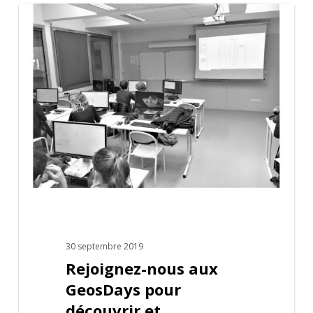
Rejoignez-
nous
aux
GeosDays
pour
découvrir
et
progresser
sur
nos
logiciels
30 septembre 2019
Rejoignez-nous aux
géotechniques
GeosDays pour
!
découvrir et