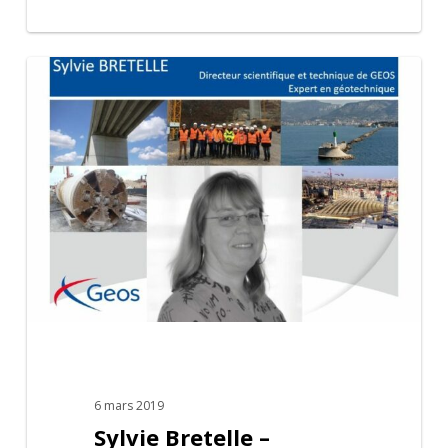
Sylvie
Bretelle
–
Directeur
scientifique
et
technique
–
Expert
en
géotechnique
6 mars 2019
Sylvie Bretelle –