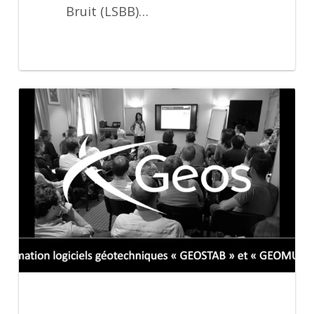
Bruit (LSBB)…
formation
GEOSTAB
et
GEOMUR
27
et
28
mars
2019