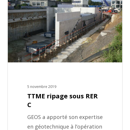
sous
RER
C
5 novembre 2019
TTME ripage sous RER
C
GEOS a apporté son expertise
en géotechnique à l’opération