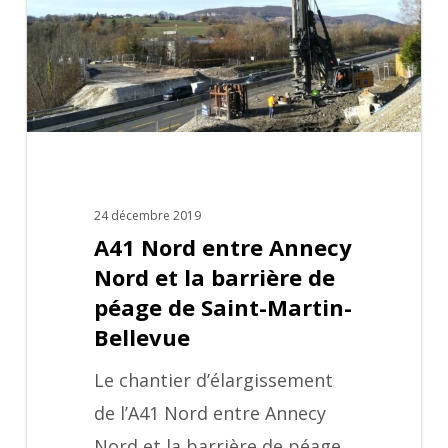
Nord
et
la
barrière
de
péage
de
24 décembre 2019
A41 Nord entre Annecy
Saint-
Nord et la barrière de
Martin-
péage de Saint-Martin-
Bellevue
Bellevue
Le chantier d’élargissement
de l’A41 Nord entre Annecy
Nord et la barrière de péage